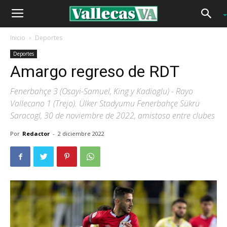
Inicio
Deportes
Deportes
Amargo regreso de RDT
Fenerbahçe 3 (Osayi-Samuel, King y Kadioglu) - Rayo
Vallecano 1 (Trejo). Ülker Stadyumu Fenerbahçe Sükrü
Saracogl, 30 de noviembre de 2022, amistoso entre clubes
Por
Redactor
-
2 diciembre 2022