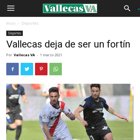
Inicio
Deportes
Deportes
Vallecas deja de ser un fortín
Por
Vallecas VA
-
1 marzo 2021