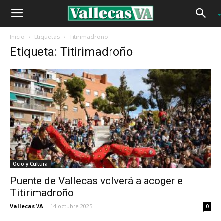
Inicio
Etiquetas
Titirimadroño
Etiqueta: Titirimadroño
Ocio y Cultura
Puente de Vallecas volverá a acoger el
Titirimadroño
Vallecas VA
-
14 octubre 2025
0