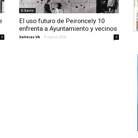
El Barrio
e
El uso futuro de Peironcely 10
enfrenta a Ayuntamiento y vecinos
Vallecas VA
-
9 marzo 2026
0
0