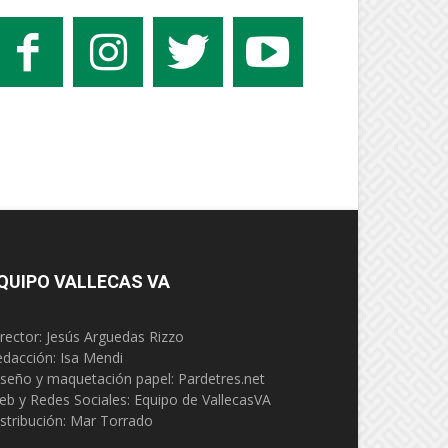
QUIPO VALLECAS VA
rector: Jesús Arguedas Rizzo
edacción:
Isa Mendi
seño y maquetación papel: Pardetres.net
eb y Redes Sociales:
Equipo de VallecasVA
stribución: Mar Torrado