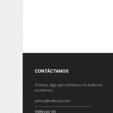
CONTÁCTANOS
Si tienes algo que contarnos no dudes en
escribirnos:
prensa@vallecas.com
———————————————
Vallecas VA