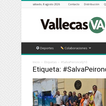
sábado, 8 agosto 2026
Contacto
Distribución
Q
Vallecas
VA
Deportes
Colaboraciones
Inicio
Etiquetas
#SalvaPeironcely10
Etiqueta: #SalvaPeiron