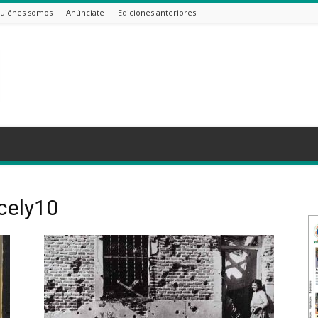
uiénes somos
Anúnciate
Ediciones anteriores
cely10