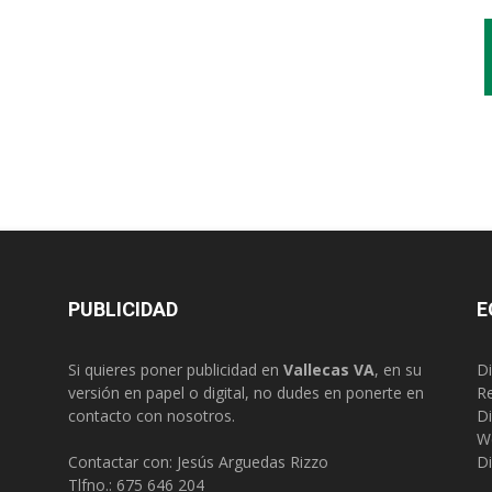
PUBLICIDAD
E
Si quieres poner publicidad en
Vallecas VA
, en su
Di
versión en papel o digital, no dudes en ponerte en
R
contacto con nosotros.
Di
W
Contactar con: Jesús Arguedas Rizzo
Di
Tlfno.:
675 646 204