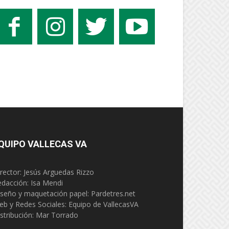
QUIPO VALLECAS VA
rector: Jesús Arguedas Rizzo
edacción:
Isa Mendi
seño y maquetación papel: Pardetres.net
eb y Redes Sociales:
Equipo de VallecasVA
stribución: Mar Torrado