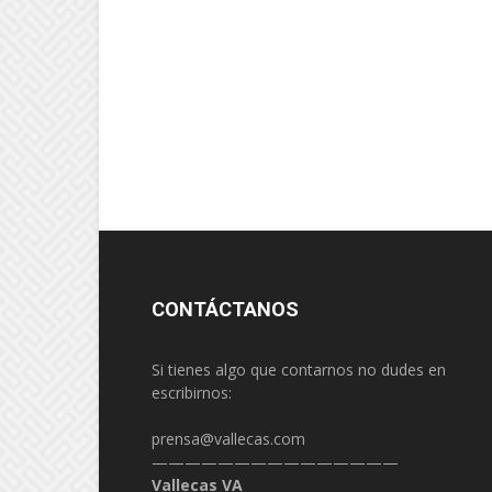
CONTÁCTANOS
Si tienes algo que contarnos no dudes en
escribirnos:
prensa@vallecas.com
———————————————
Vallecas VA