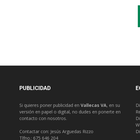
PUBLICIDAD
E
Si quieres poner publicidad en
Vallecas VA
, en su
Di
versión en papel o digital, no dudes en ponerte en
R
contacto con nosotros.
Di
W
Contactar con: Jesús Arguedas Rizzo
Di
Tlfno.:
675 646 204