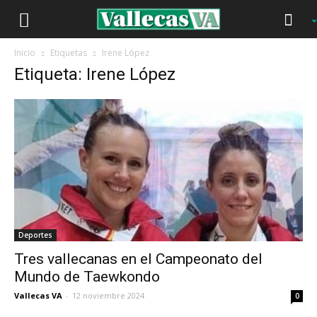
Inicio
Etiquetas
Irene López
Etiqueta: Irene López
Deportes
Tres vallecanas en el Campeonato del
Mundo de Taewkondo
Vallecas VA
-
12 noviembre 2024
0