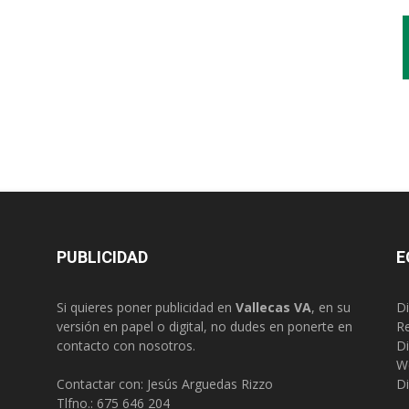
PUBLICIDAD
E
Si quieres poner publicidad en
Vallecas VA
, en su
Di
versión en papel o digital, no dudes en ponerte en
R
contacto con nosotros.
Di
W
Contactar con: Jesús Arguedas Rizzo
Di
Tlfno.:
675 646 204