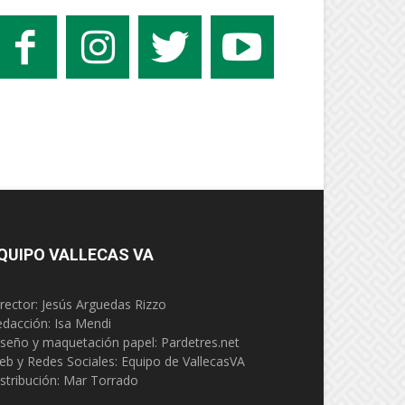
QUIPO VALLECAS VA
rector: Jesús Arguedas Rizzo
edacción:
Isa Mendi
seño y maquetación papel: Pardetres.net
eb y Redes Sociales:
Equipo de VallecasVA
stribución: Mar Torrado