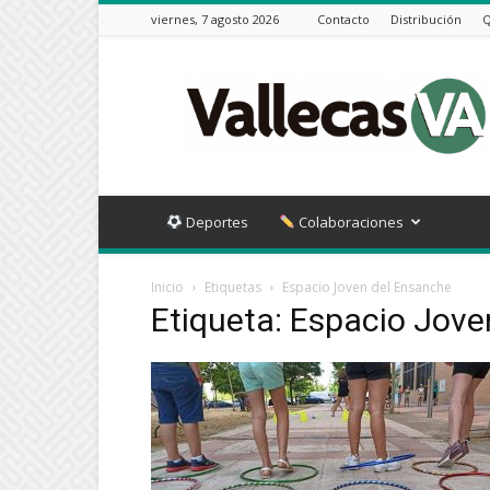
viernes, 7 agosto 2026
Contacto
Distribución
Q
Vallecas
VA
Deportes
Colaboraciones
Inicio
Etiquetas
Espacio Joven del Ensanche
Etiqueta: Espacio Jov