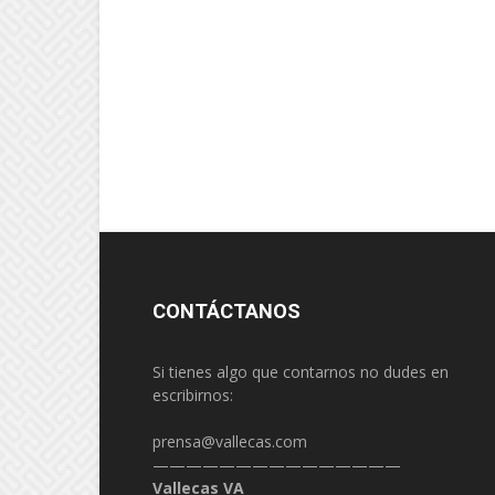
CONTÁCTANOS
Si tienes algo que contarnos no dudes en
escribirnos:
prensa@vallecas.com
———————————————
Vallecas VA