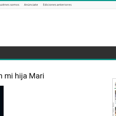
uiénes somos
Anúnciate
Ediciones anteriores
n mi hija Mari