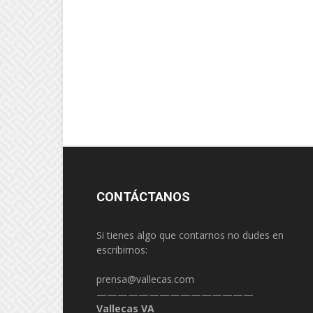
CONTÁCTANOS
Si tienes algo que contarnos no dudes en
escribirnos:
prensa@vallecas.com
———————————————
Vallecas VA