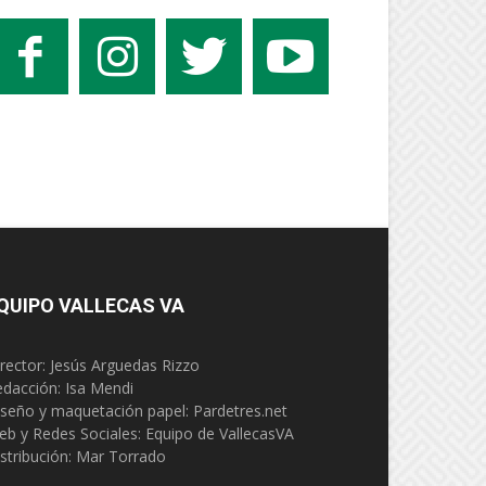
QUIPO VALLECAS VA
rector: Jesús Arguedas Rizzo
edacción:
Isa Mendi
seño y maquetación papel: Pardetres.net
eb y Redes Sociales:
Equipo de VallecasVA
stribución: Mar Torrado