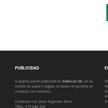
PUBLICIDAD
E
Si quieres poner publicidad en
Vallecas VA
, en su
Di
versión en papel o digital, no dudes en ponerte en
R
contacto con nosotros.
Di
W
Contactar con: Jesús Arguedas Rizzo
Di
Tlfno.:
675 646 204