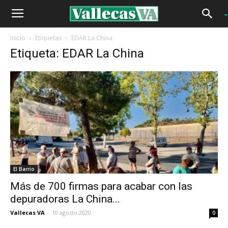
Inicio
Etiquetas
EDAR La China
Etiqueta: EDAR La China
El Barrio
Más de 700 firmas para acabar con las
depuradoras La China...
Vallecas VA
-
10 agosto 2020
0