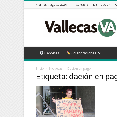
viernes, 7 agosto 2026
Contacto
Distribución
Q
Vallecas
VA
Deportes
Colaboraciones
Inicio
Etiquetas
Dación en pago
Etiqueta: dación en pa