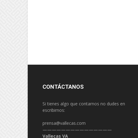
CONTÁCTANOS
Si tienes algo que contarnos no dudes en
escribirnos:
prensa@vallecas.com
———————————————
Vallecas VA