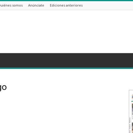
uiénes somos
Anúnciate
Ediciones anteriores
go