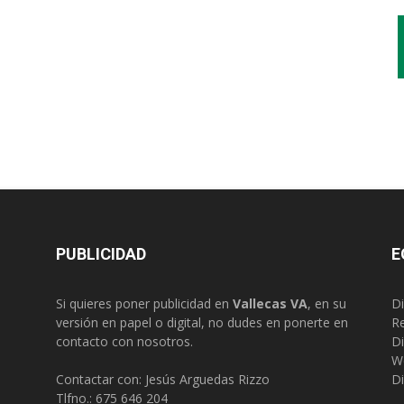
PUBLICIDAD
E
Si quieres poner publicidad en
Vallecas VA
, en su
Di
versión en papel o digital, no dudes en ponerte en
R
contacto con nosotros.
Di
W
Contactar con: Jesús Arguedas Rizzo
Di
Tlfno.:
675 646 204