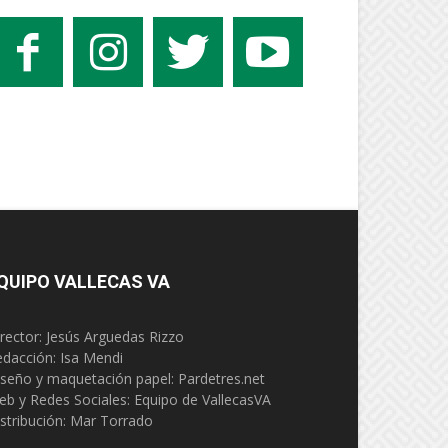
QUIPO VALLECAS VA
rector: Jesús Arguedas Rizzo
edacción:
Isa Mendi
seño y maquetación papel: Pardetres.net
eb y Redes Sociales:
Equipo de VallecasVA
stribución: Mar Torrado