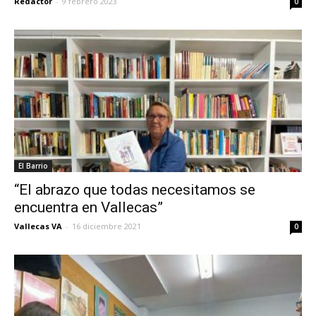
Redactor
-
9 febrero 2023
0
El Barrio
“El abrazo que todas necesitamos se
encuentra en Vallecas”
Vallecas VA
-
16 diciembre 2021
0