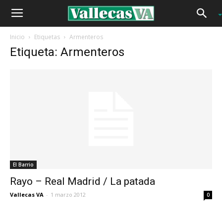
Inicio
Etiquetas
Armenteros
Etiqueta: Armenteros
El Barrio
Rayo – Real Madrid / La patada
Vallecas VA
-
1 marzo 2012
0