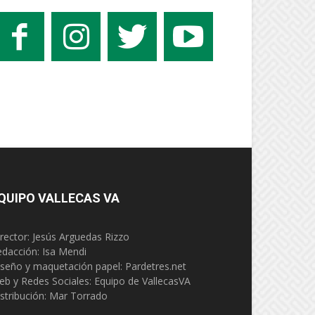
QUIPO VALLECAS VA
rector: Jesús Arguedas Rizzo
edacción:
Isa Mendi
seño y maquetación papel: Pardetres.net
eb y Redes Sociales:
Equipo de VallecasVA
stribución: Mar Torrado