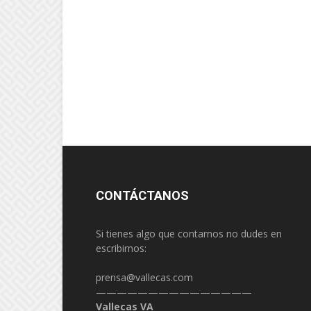
CONTÁCTANOS
Si tienes algo que contarnos no dudes en
escribirnos:
prensa@vallecas.com
———————————————
Vallecas VA