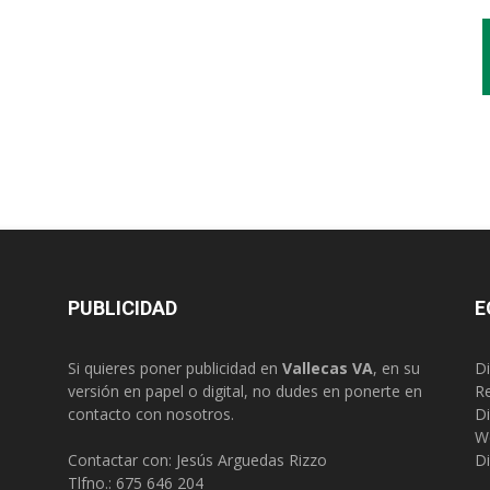
PUBLICIDAD
E
Si quieres poner publicidad en
Vallecas VA
, en su
Di
versión en papel o digital, no dudes en ponerte en
R
contacto con nosotros.
Di
W
Contactar con: Jesús Arguedas Rizzo
Di
Tlfno.:
675 646 204