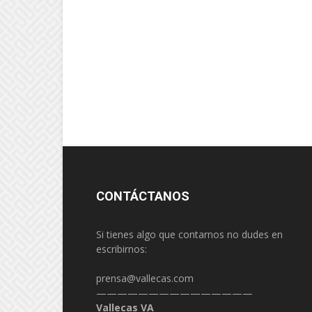
CONTÁCTANOS
Si tienes algo que contarnos no dudes en
escribirnos:
prensa@vallecas.com
———————————————
Vallecas VA