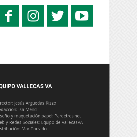
QUIPO VALLECAS VA
rector: Jesús Arguedas Rizzo
edacción:
Isa Mendi
seño y maquetación papel: Pardetres.net
eb y Redes Sociales:
Equipo de VallecasVA
stribución: Mar Torrado