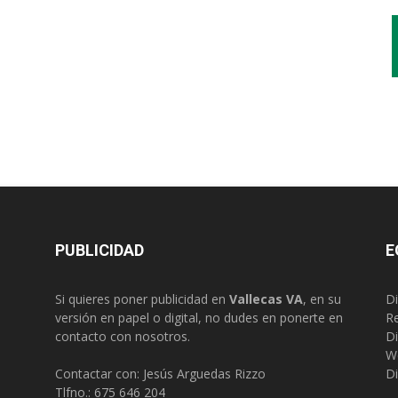
PUBLICIDAD
E
Si quieres poner publicidad en
Vallecas VA
, en su
Di
versión en papel o digital, no dudes en ponerte en
R
contacto con nosotros.
Di
W
Contactar con: Jesús Arguedas Rizzo
Di
Tlfno.:
675 646 204