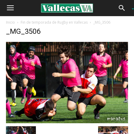
Inicio
Fin de temporada de Rugby en Vallecas
_MG_3506
_MG_3506