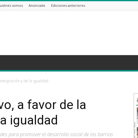
uiénes somos
Anúnciate
Ediciones anteriores
 integración y de la igualdad
o, a favor de la
la igualdad
des para promover el desarrollo social de los barrios