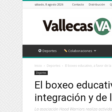
sábado, 8 agosto 2026
Contacto
Distribución
Q
Vallecas
VA
Deportes
Colaboraciones
Inicio
Deportes
El boxeo educativo, a favor de la
Deportes
El boxeo educativ
integración y de 
La asociación Hood Warriors realiza activida