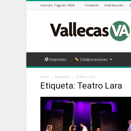
viernes, 7 agosto 2026
Contacto
Distribución
Q
Vallecas
VA
Deportes
Colaboraciones
Inicio
Etiquetas
Teatro Lara
Etiqueta: Teatro Lara