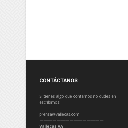
CONTÁCTANOS
Si tienes algo que contarnos no dudes en
escribirnos:
prensa@vallecas.com
———————————————
Vallecas VA