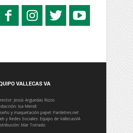
QUIPO VALLECAS VA
rector: Jesús Arguedas Rizzo
edacción:
Isa Mendi
seño y maquetación papel: Pardetres.net
eb y Redes Sociales:
Equipo de VallecasVA
stribución: Mar Torrado