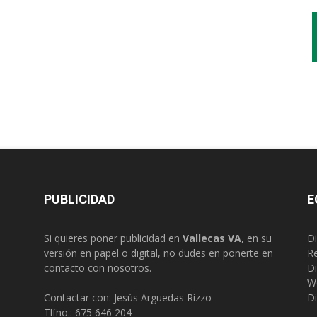
PUBLICIDAD
E
Si quieres poner publicidad en
Vallecas VA
, en su
Di
versión en papel o digital, no dudes en ponerte en
R
contacto con nosotros.
Di
W
Contactar con: Jesús Arguedas Rizzo
Di
Tlfno.:
675 646 204